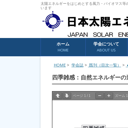
太陽エネルギーをはじめとする風力・バイオマス等
います
コンテンツへスキップ
ホーム
学会について
HOME
ABOUT US
HOME
>
学会誌
>
既刊（目次一覧）
>
●
四季雑感：自然エネルギーの
ページ
1
/
1
ズーム