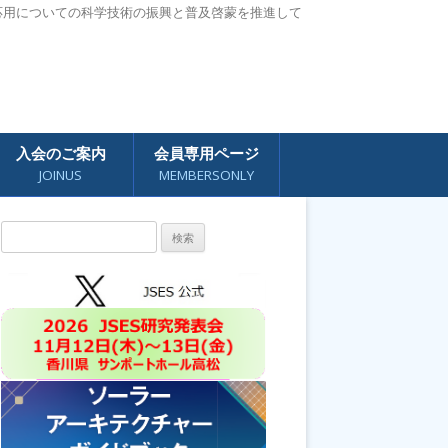
応用についての科学技術の振興と普及啓蒙を推進して
入会のご案内
会員専用ページ
JOINUS
MEMBERSONLY
検
索: