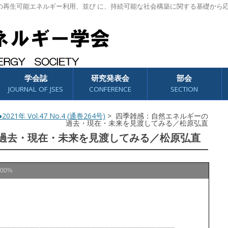
の再生可能エネルギー利用、並び に、持続可能な社会構築に関する基礎から
学会誌
研究発表会
部会
JOURNAL OF JSES
CONFERENCE
SECTION
2021年 Vol.47 No.4 (通巻264号)
> 四季雑感：自然エネルギーの
過去・現在・未来を見渡してみる／松原弘直
過去・現在・未来を見渡してみる／松原弘直
100%