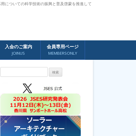
応用についての科学技術の振興と普及啓蒙を推進して
入会のご案内
会員専用ページ
JOINUS
MEMBERSONLY
検
索: