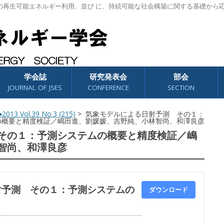
の再生可能エネルギー利用、並び に、持続可能な社会構築に関する基礎から
学会誌
研究発表会
部会
JOURNAL OF JSES
CONFERENCE
SECTION
2013 Vol.39 No.3 (215)
> 気象モデルによる日射予測 その１：
の概要と精度検証／嶋田進、劉媛媛、吉野純、小林智尚、和澤良彦
その１：予測システムの概要と精度検証／嶋
智尚、和澤良彦
射予測 その１：予測システムの
ダウンロード