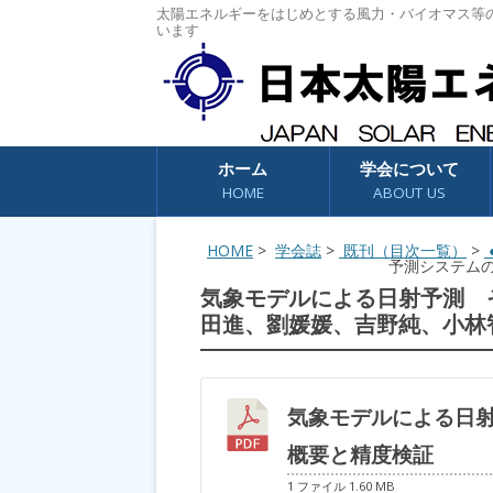
太陽エネルギーをはじめとする風力・バイオマス等
います
コンテンツへスキップ
ホーム
学会について
HOME
ABOUT US
HOME
>
学会誌
>
既刊（目次一覧）
>
●
予測システム
気象モデルによる日射予測 
田進、劉媛媛、吉野純、小林
気象モデルによる日
概要と精度検証
1 ファイル
1.60 MB