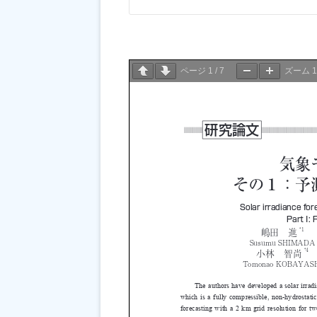
ページ
1
/
7
ズーム