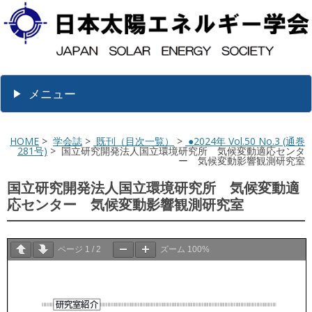
メニュー
HOME
>
学会誌
>
既刊（目次一覧）
>
●2024年 Vol.50 No.3 (通巻
281号)
> 国立研究開発法人国立環境研究所 気候変動適応センタ
ー 気候変動影響観測研究室
国立研究開発法人国立環境研究所 気候変動適
応センター 気候変動影響観測研究室
ページ
1
/
2
ズーム
100%