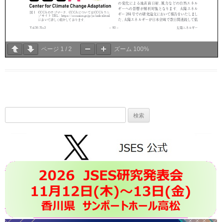
ページ
1
/
2
ズーム
100%
検
索: