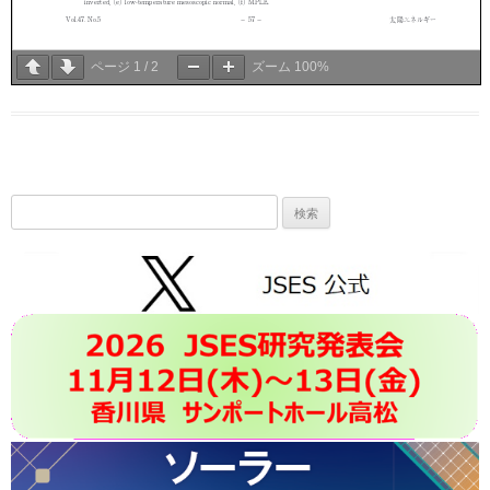
ページ
1
/
2
ズーム
100%
検
索: