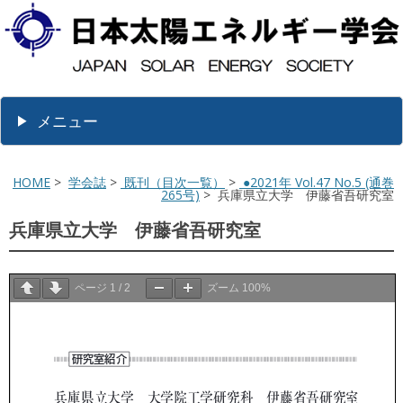
メニュー
HOME
>
学会誌
>
既刊（目次一覧）
>
●2021年 Vol.47 No.5 (通巻
265号)
> 兵庫県立大学 伊藤省吾研究室
兵庫県立大学 伊藤省吾研究室
ページ
1
/
2
ズーム
100%