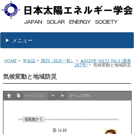
メニュー
HOME
>
学会誌
>
既刊（目次一覧）
>
●2025年 Vol.51 No.3 (通巻
287号)
> 気候変動と地域防災
気候変動と地域防災
ページ
1
/
2
ズーム
100%