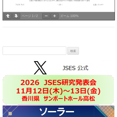
ページ
1
/
2
ズーム
100%
検
索: