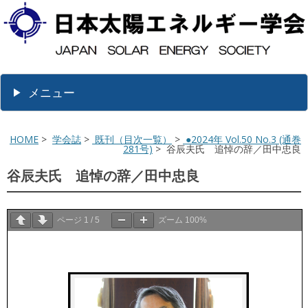
メニュー
HOME
>
学会誌
>
既刊（目次一覧）
>
●2024年 Vol.50 No.3 (通巻
281号)
> 谷辰夫氏 追悼の辞／田中忠良
谷辰夫氏 追悼の辞／田中忠良
ページ
1
/
5
ズーム
100%