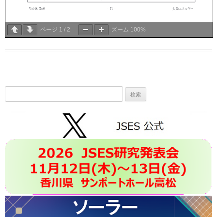
ページ
1
/
2
ズーム
100%
検
索: