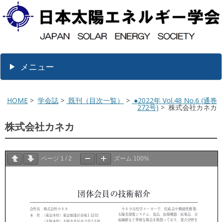
メニュー
HOME
>
学会誌
>
既刊（目次一覧）
>
●2022年 Vol.48 No.6 (通巻
272号)
> 株式会社カネカ
株式会社カネカ
ページ
1
/
2
ズーム
100%