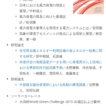
日本における風力発電の現状と
展望／中村成人
風力発電の普及に向けた最適設
計／松信隆
風力発電大量導入を実現する電力システムとは／安田陽
気象や環境アセスメントの視点による現状と展望／林宏
典、東一樹
研究論文
住宅用太陽エネルギー利用設備の省エネルギー効果に関
する研究
／田中昭雄、石原修
赤道付近の海面温度データを用いた発電用ダム上流域に
おける季節別河川総流量予測
／水野勝教、河合智成、子
安拓夫、一柳勝宏、雪田和人、後藤泰之
技術論文
中規模太陽光発電所における鳥類の糞害調査
／北野雅
人、宮田弘樹
ソーラーカーレース
大潟村World Green Challenge 2015 出場記および豪州