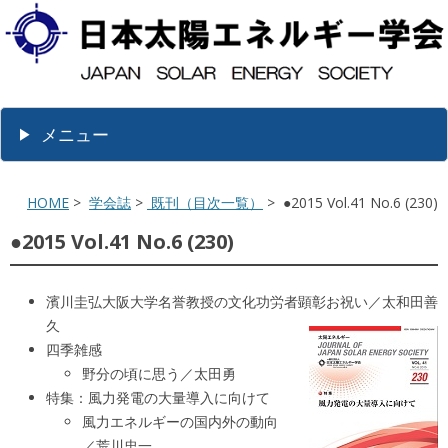
メニュー
HOME
>
学会誌
>
既刊（目次一覧）
> ●2015 Vol.41 No.6 (230)
●2015 Vol.41 No.6 (230)
濱川圭弘大阪大学名誉教授の文化功労者顕彰お祝い／太和田善
久
四季雑感
野分の頃に思う／太田勇
特集：風力発電の大量導入に向けて
風力エネルギーの国内外の動向
／荒川忠一