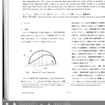
ページ
1
/
7
ズーム
100%