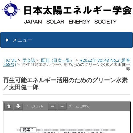
メニュー
HOME
>
学会誌
>
既刊（目次一覧）
>
●2022年 Vol.48 No.2 (通巻
268号)
> 再生可能エネルギー活用のためのグリーン水素／太田健一
郎
再生可能エネルギー活用のためのグリーン水素
／太田健一郎
ページ
1
/
6
ズーム
100%