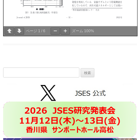
ページ
1
/
6
ズーム
100%
検
索: