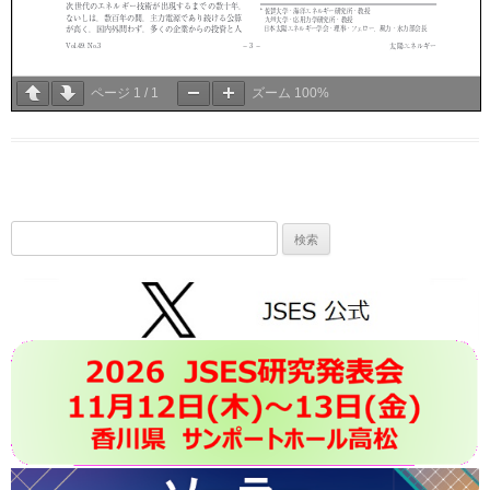
ページ
1
/
1
ズーム
100%
検
索: