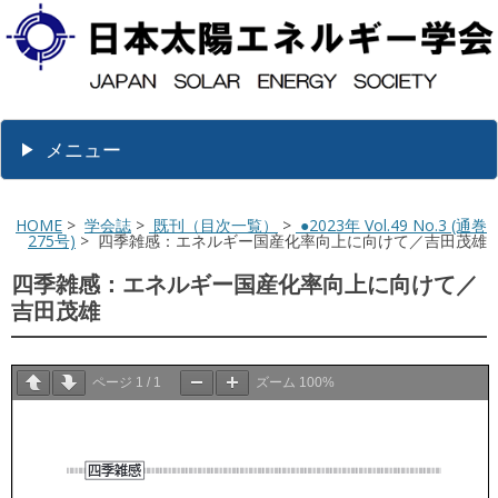
メニュー
HOME
>
学会誌
>
既刊（目次一覧）
>
●2023年 Vol.49 No.3 (通巻
275号)
> 四季雑感：エネルギー国産化率向上に向けて／吉田茂雄
四季雑感：エネルギー国産化率向上に向けて／
吉田茂雄
ページ
1
/
1
ズーム
100%