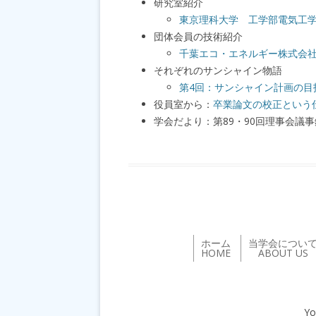
研究室紹介
東京理科大学 工学部電気工
団体会員の技術紹介
千葉エコ・エネルギー株式会
それぞれのサンシャイン物語
第4回：サンシャイン計画の目
役員室から：
卒業論文の校正という
学会だより：第89・90回理事会議事
ホーム
当学会につい
HOME
ABOUT US
Yo