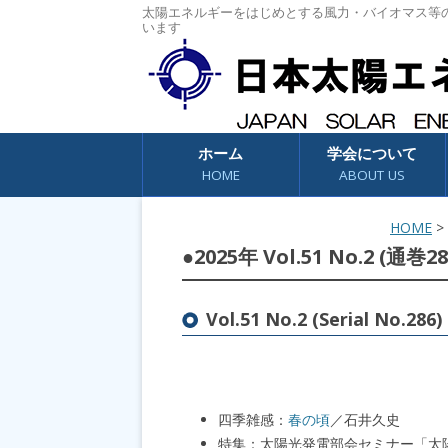
太陽エネルギーをはじめとする風力・バイオマス等
います
コンテンツへスキップ
ホーム
学会について
HOME
ABOUT US
HOME
●2025年 Vol.51 No.2 (通巻2
Vol.51 No.2 (Serial No.286) 
四季雑感：
春の頃
／石井久史
特集：太陽光発電部会セミナー「太