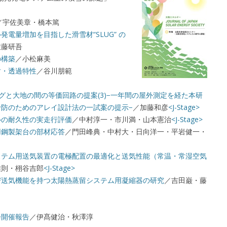
／宇佐美章・橋本篤
電量増加を目指した滑雪材“SLUG” の
佐藤研吾
の構築
／小松麻美
射・透過特性
／谷川朋範
グと大地の間の等価回路の提案(3)−一年間の屋外測定を経た本研
防のためのアレイ設計法の一試案の提示−
／加藤和彦
<J-Stage>
ルの耐久性の実走行評価
／中村淳一・市川満・山本憲治
<J-Stage>
用鋼製架台の部材応答
／門田峰典・中村大・日向洋一・平岩健一・
ステム用送気装置の電極配置の最適化と送気性能（常温・常湿空気
雅則・栩谷吉郎
<J-Stage>
び送気機能を持つ太陽熱蒸留システム用凝縮器の研究
／吉田巌・藤
会開催報告
／伊髙健治・秋澤淳