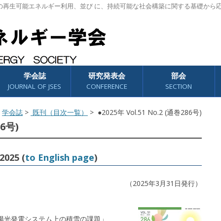
の再生可能エネルギー利用、並び に、持続可能な社会構築に関する基礎から
学会誌
研究発表会
部会
JOURNAL OF JSES
CONFERENCE
SECTION
>
学会誌
>
既刊（目次一覧）
> ●2025年 Vol.51 No.2 (通巻286号)
86号)
2025 (
to English page
)
（2025年3月31日発行）
陽光発電システム上の積雪の課題」