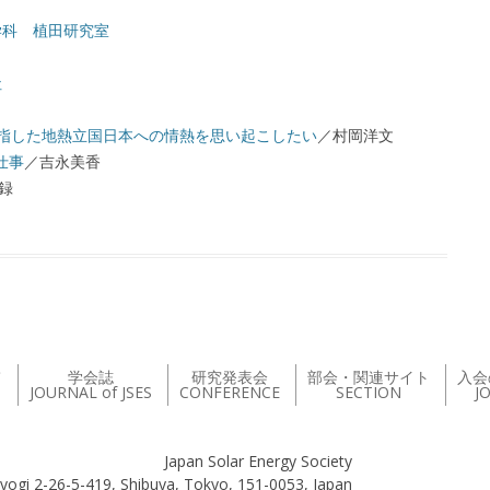
学科 植田研究室
社
指した地熱立国日本への情熱を思い起こしたい
／村岡洋文
仕事
／吉永美香
録
て
学会誌
研究発表会
部会・関連サイト
入会
JOURNAL of JSES
CONFERENCE
SECTION
J
Japan Solar Energy Society
yogi 2-26-5-419, Shibuya, Tokyo, 151-0053, Japan