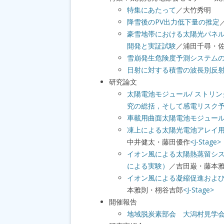
特集にあたって
／大竹秀明
降雪後のPV出力低下量の推定
豪雪地帯における太陽光パネル発
開発と実証試験
／浦田千尋・
雪崩発生危険度予測システム
日射に対する積雪の波長別反
研究論文
太陽電池モジュール/ ストリン
究の総括，そして感電リスク予
車載用曲面太陽電池モジュー
凍上による太陽光電池アレイ
中井健太・藤田優作
<J-Stage>
イオン風による太陽熱蒸留シ
による実験）
／吉田巌・藤本
イオン風による凝縮促進およ
本雅則・栩谷吉郎
<J-Stage>
開催報告
地域脱炭素部会 大潟村見学