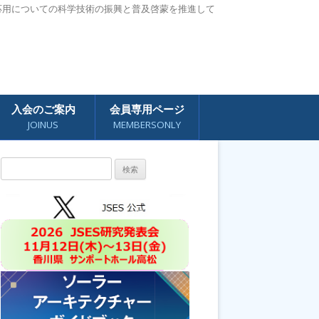
応用についての科学技術の振興と普及啓蒙を推進して
入会のご案内
会員専用ページ
JOINUS
MEMBERSONLY
検
索: