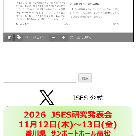
ページ
1
/
4
ズーム
100%
検
索: