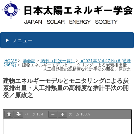
メニュー
HOME
>
学会誌
>
既刊（目次一覧）
>
●2021年 Vol.47 No.6 (通巻
266号)
> 建物エネルギーモデルとモニタリングによる炭素排出量・
人工排熱量の高精度な推計手法の開発／原政之
建物エネルギーモデルとモニタリングによる炭
素排出量・人工排熱量の高精度な推計手法の開
発／原政之
ページ
1
/
4
ズーム
100%