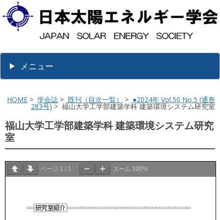
メニュー
HOME
>
学会誌
>
既刊（目次一覧）
>
●2024年 Vol.50 No.5 (通巻
283号)
> 福山大学工学部建築学科 建築環境システム研究室
福山大学工学部建築学科 建築環境システム研究
室
ページ
1
/
1
ズーム
100%