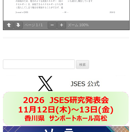
ページ
1
/
1
ズーム
100%
検
索: