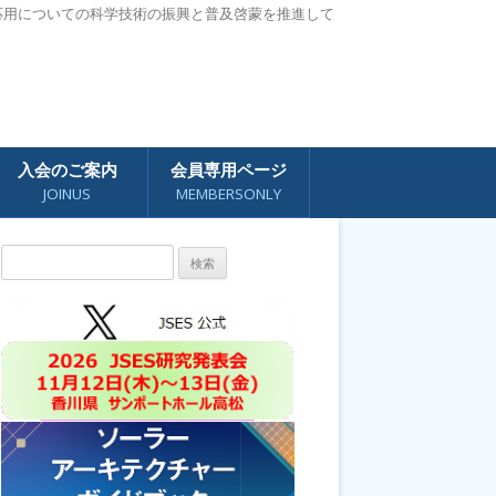
応用についての科学技術の振興と普及啓蒙を推進して
入会のご案内
会員専用ページ
JOINUS
MEMBERSONLY
検
索: