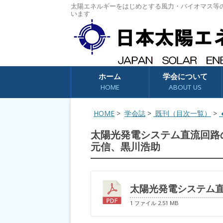
太陽エネルギーをはじめとする風力・バイオマス等
います
コンテンツへスキップ
ホーム
学会について
HOME
ABOUT US
HOME
>
学会誌
>
既刊（目次一覧）
>
●
太陽光発電システム直流回路
元信、黒川浩助
太陽光発電システム
1 ファイル
2.51 MB