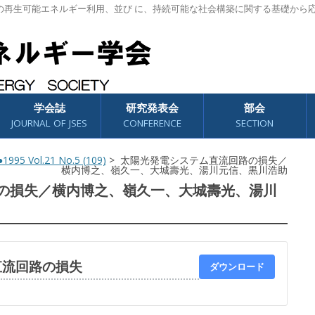
の再生可能エネルギー利用、並び に、持続可能な社会構築に関する基礎から
学会誌
研究発表会
部会
JOURNAL OF JSES
CONFERENCE
SECTION
1995 Vol.21 No.5 (109)
> 太陽光発電システム直流回路の損失／
横内博之、嶺久一、大城壽光、湯川元信、黒川浩助
の損失／横内博之、嶺久一、大城壽光、湯川
直流回路の損失
ダウンロード