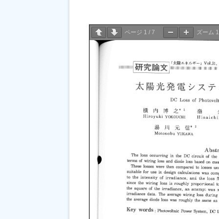
ページ
1
/
7
ズーム