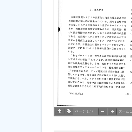
ページ
1
/
7
ズーム