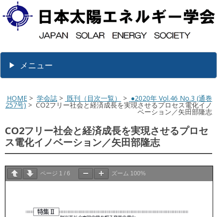
メニュー
HOME
>
学会誌
>
既刊（目次一覧）
>
●2020年 Vol.46 No.3 (通巻
257号)
> CO2フリー社会と経済成長を実現させるプロセス電化イノ
ベーション／矢田部隆志
CO2フリー社会と経済成長を実現させるプロセ
ス電化イノベーション／矢田部隆志
ページ
1
/
6
ズーム
100%