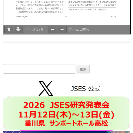
ページ
1
/
6
ズーム
100%
検
索: