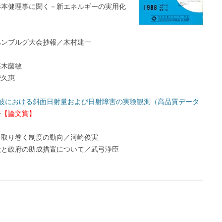
杉本健理事に聞く－新エネルギーの実用化
Sハンブルグ大会抄報／木村建一
篠木藤敏
安久惠
筑波における斜面日射量および日射障害の実験観測（高品質データ
松
【論文賞】
と取り巻く制度の動向／河崎俊実
状と政府の助成措置について／武弓浄臣