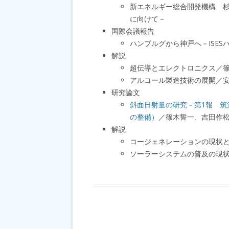
新エネルギー総合開発機構 
に向けて－
国際会議報告
ハンブルグから神戸へ－ISE
解説
超伝導とエレクトロニクス／
アルコール製造技術の展開／
研究論文
斜面日射量の研究－第1報 
の整備）
／篠木誓一、吉田作
解説
コージェネレーションの現状
ソーラーシステムの普及の現