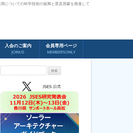
応用についての科学技術の振興と普及啓蒙を推進して
入会のご案内
会員専用ページ
JOINUS
MEMBERSONLY
検
索: