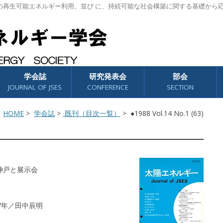
の再生可能エネルギー利用、並び に、持続可能な社会構築に関する基礎から
学会誌
研究発表会
部会
JOURNAL OF JSES
CONFERENCE
SECTION
HOME
>
学会誌
>
既刊（目次一覧）
> ●1988 Vol.14 No.1 (63)
神戸と展示会
7年／田中辰明