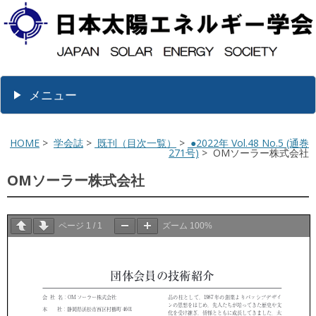
メニュー
HOME
>
学会誌
>
既刊（目次一覧）
>
●2022年 Vol.48 No.5 (通巻
271号)
> OMソーラー株式会社
OMソーラー株式会社
ページ
1
/
1
ズーム
100%