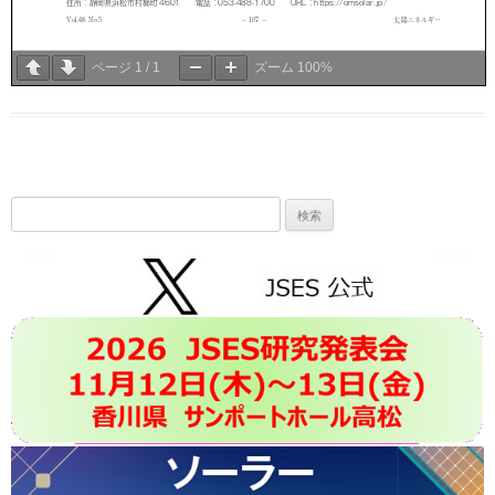
ページ
1
/
1
ズーム
100%
検
索: