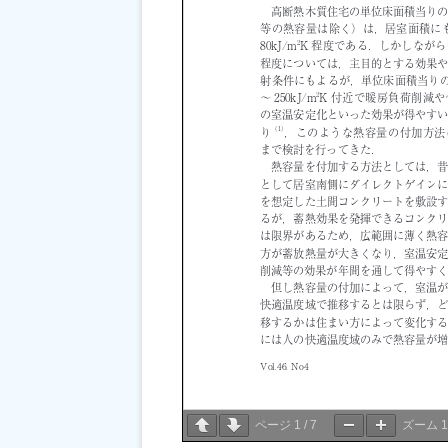
ページ
1
/
7
ズーム