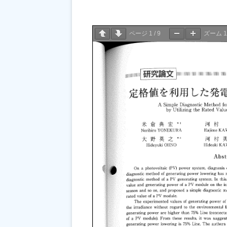
ページ
1
/
9
ズーム