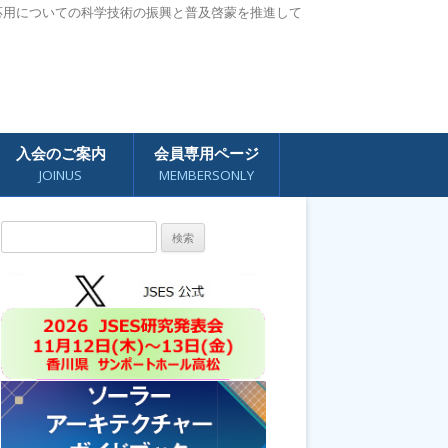
応用についての科学技術の振興と普及啓蒙を推進して
入会のご案内
会員専用ページ
JOINUS
MEMBERSONLY
検
索: