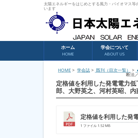
太陽エネルギーをはじめとする風力・バイオマス等
います
コンテンツへスキップ
ホーム
学会について
HOME
ABOUT US
HOME
>
学会誌
>
既刊（目次一覧）
>
●
断法
定格値を利用した発電電力低
郎、大野英之、河村英昭、内
定格値を利用した発
1 ファイル
1.52 MB