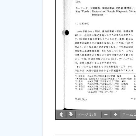
ページ
1
/
9
ズーム