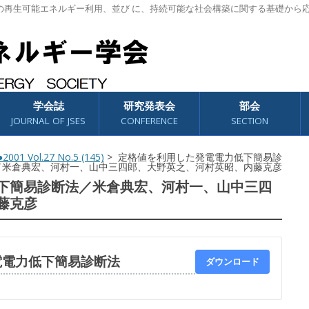
の再生可能エネルギー利用、並び に、持続可能な社会構築に関する基礎から
学会誌
研究発表会
部会
JOURNAL OF JSES
CONFERENCE
SECTION
2001 Vol.27 No.5 (145)
> 定格値を利用した発電電力低下簡易診
／米倉典宏、河村一、山中三四郎、大野英之、河村英昭、内藤克彦
下簡易診断法／米倉典宏、河村一、山中三四
藤克彦
電電力低下簡易診断法
ダウンロード