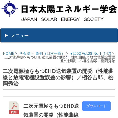
メニュー
HOME
>
学会誌
>
既刊（目次一覧）
>
●2002 Vol.28 No.1 (147)
>
二次電源極をもつEHD送気装置の開発（性能曲線と放電電極設置誤
差の影響）／栩谷吉郎、松岡秀治
二次電源極をもつEHD送気装置の開発（性能曲
線と放電電極設置誤差の影響）／栩谷吉郎、松
岡秀治
二次元電極をもつEHD送
ダウンロード
気装置の開発（性能曲線