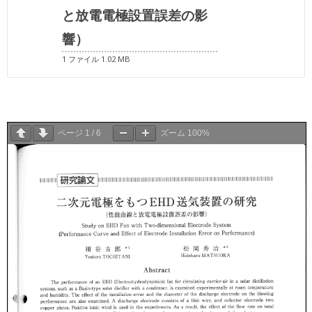
と放電電極設置誤差の影
響）
1 ファイル
1.02 MB
ページ
1
/
6
ズーム
100%