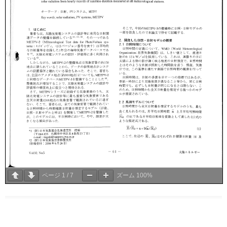
ページ
1
/
7
ズーム
100%