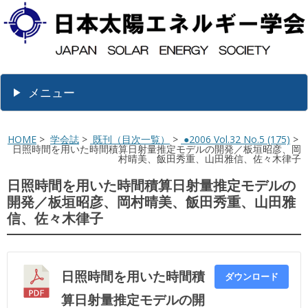
メニュー
HOME
>
学会誌
>
既刊（目次一覧）
>
●2006 Vol.32 No.5 (175)
>
日照時間を用いた時間積算日射量推定モデルの開発／板垣昭彦、岡
村晴美、飯田秀重、山田雅信、佐々木律子
日照時間を用いた時間積算日射量推定モデルの
開発／板垣昭彦、岡村晴美、飯田秀重、山田雅
信、佐々木律子
日照時間を用いた時間積
ダウンロード
算日射量推定モデルの開