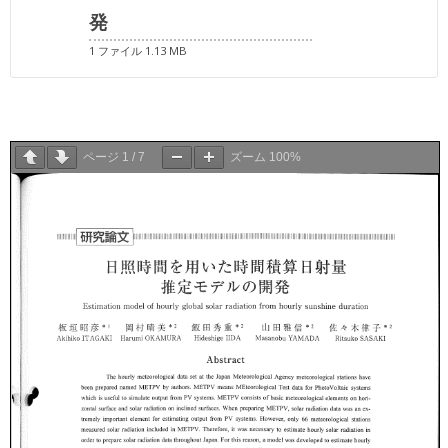
発
1 ファイル
1.13 MB
ページ
1
/
7
ズーム
100%