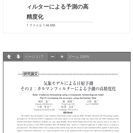
ィルターによる予測の高
精度化
1 ファイル
1.46 MB
ページ
1
/
7
ズーム
100%