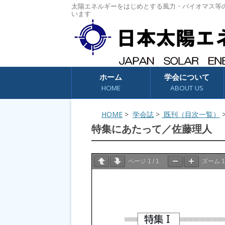
太陽エネルギーをはじめとする風力・バイオマス等
います
コンテンツへスキップ
ホーム
学会について
HOME
ABOUT US
HOME
>
学会誌
>
既刊（目次一覧）
特集にあたって／佐藤理人
ページ
1
/
1
ズーム