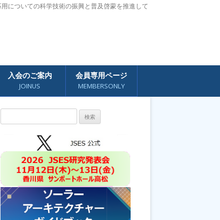
応用についての科学技術の振興と普及啓蒙を推進して
入会のご案内
会員専用ページ
JOINUS
MEMBERSONLY
検
索: