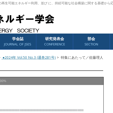
の再生可能エネルギー利用、並び に、持続可能な社会構築に関する基礎から
学会誌
研究発表会
部会
JOURNAL OF JSES
CONFERENCE
SECTION
>
●2024年 Vol.50 No.3 (通巻281号)
> 特集にあたって／佐藤理人
100%