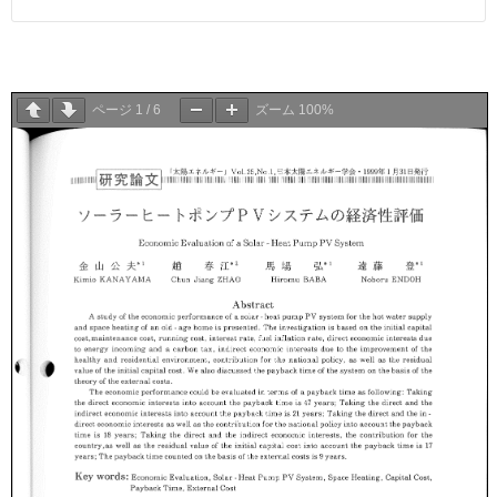
ページ
1
/
6
ズーム
100%