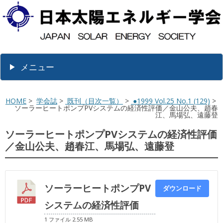
メニュー
HOME
>
学会誌
>
既刊（目次一覧）
>
●1999 Vol.25 No.1 (129)
>
ソーラーヒートポンプPVシステムの経済性評価／金山公夫、趙春
江、馬場弘、遠藤登
ソーラーヒートポンプPVシステムの経済性評価
／金山公夫、趙春江、馬場弘、遠藤登
ソーラーヒートポンプPV
ダウンロード
システムの経済性評価
1 ファイル
2.55 MB