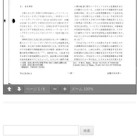
ページ
1
/
6
ズーム
100%
検
索: