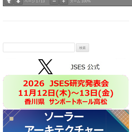
ページ
1
/
13
ズーム
100%
検
索: