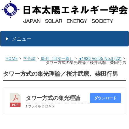
メニュー
HOME
>
学会誌
>
既刊（目次一覧）
>
●1980 Vol.06 No.3 (22)
>
タワー方式の集光理論／桜井武麿、柴田行男
タワー方式の集光理論／桜井武麿、柴田行男
タワー方式の集光理論
ダウンロード
1 ファイル
2.62 MB