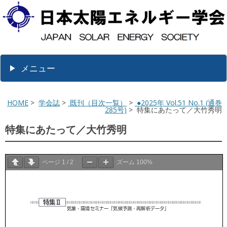
メニュー
HOME
>
学会誌
>
既刊（目次一覧）
>
●2025年 Vol.51 No.1 (通巻
285号)
> 特集にあたって／大竹秀明
特集にあたって／大竹秀明
ページ
1
/
2
ズーム
100%