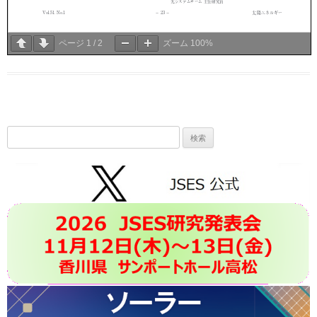
ページ
1
/
2
ズーム
100%
検
索: