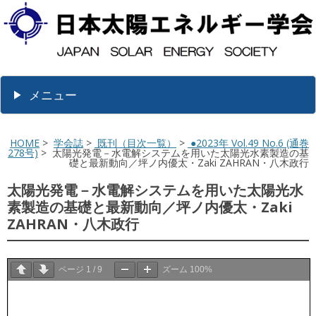
メニュー
HOME
>
学会誌
>
既刊（目次一覧）
>
●2023年 Vol.49 No.6 (通巻
278号)
> 太陽光発電－水電解システムを用いた太陽光水素製造の基
礎と最新動向／坪ノ内優太・Zaki ZAHRAN・八木政行
太陽光発電－水電解システムを用いた太陽光水
素製造の基礎と最新動向／坪ノ内優太・Zaki
ZAHRAN・八木政行
ページ
1
/
9
ズーム
100%