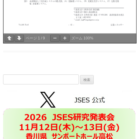
ページ
1
/
9
ズーム
100%
検
索: