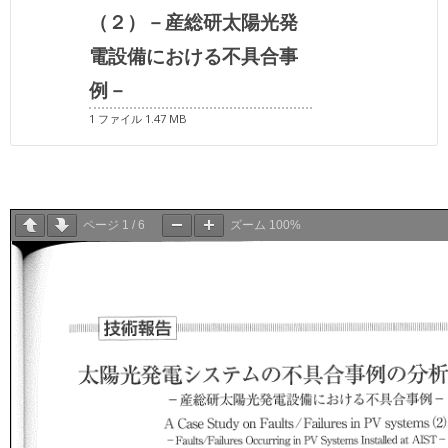
（２）－産総研太陽光発
電設備における不具合事
例－
1 ファイル
1.47 MB
ページ
1
/
6
ズーム
100%