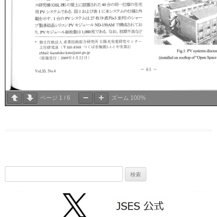
ページ
1
/
6
ズーム
100%
検
索: