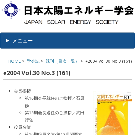
メニュー
HOME
>
学会誌
>
既刊（目次一覧）
> ●2004 Vol.30 No.3 (161)
●2004 Vol.30 No.3 (161)
会長挨拶
第16期会長就任のご挨拶／石原
修
第15期会長退任のご挨拶／武田
行弘
役員名簿
第16期役員名簿/第12期関西支