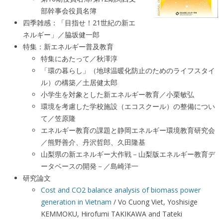
部幹事会役員名簿
四季雑感：「目指せ！21世紀の新エ
ネルギー」／脇坂健一郎
特集：新エネルギー普及教育
特集にあたって／秋澤淳
「環の暮らし」（地球温暖化防止のためのライフスタイ
ル）の構築／土居健太郎
小学生を対象とした新エネルギー教育／小栗敏弘
環境を考慮した学校施設（エコスクール）の整備につい
て／笠原隆
エネルギー教育の課題と静岡エネルギー環境教育研究会
／熊野善介、丹沢哲郎、久田隆基
山梨県の新エネルギー大作戦－山梨版エネルギー教育デ
ータベースの開発－／島崎洋一
研究論文
Cost and CO2 balance analysis of biomass power
generation in Vietnam
/ Vo Cuong Viet, Yoshisige
KEMMOKU, Hirofumi TAKIKAWA and Tateki