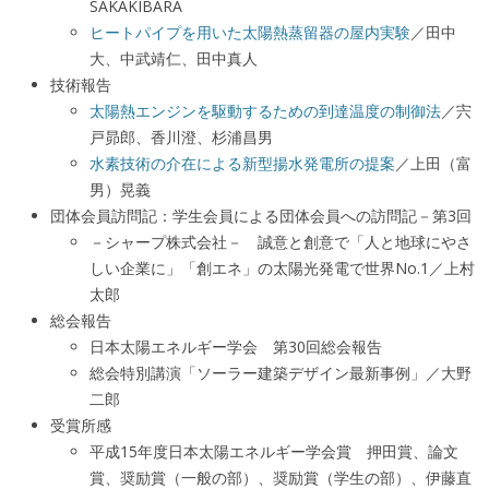
SAKAKIBARA
ヒートパイプを用いた太陽熱蒸留器の屋内実験
／田中
大、中武靖仁、田中真人
技術報告
太陽熱エンジンを駆動するための到達温度の制御法
／宍
戸昴郎、香川澄、杉浦昌男
水素技術の介在による新型揚水発電所の提案
／上田（富
男）晃義
団体会員訪問記：学生会員による団体会員への訪問記－第3回
－シャープ株式会社－ 誠意と創意で「人と地球にやさ
しい企業に」「創エネ」の太陽光発電で世界No.1／上村
太郎
総会報告
日本太陽エネルギー学会 第30回総会報告
総会特別講演「ソーラー建築デザイン最新事例」／大野
二郎
受賞所感
平成15年度日本太陽エネルギー学会賞 押田賞、論文
賞、奨励賞（一般の部）、奨励賞（学生の部）、伊藤直