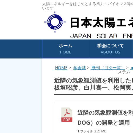
太陽エネルギーをはじめとする風力・バイオマス等
います
コンテンツへスキップ
ホーム
学会について
HOME
ABOUT US
HOME
>
学会誌
>
既刊（目次一覧）
>
●
ステム
近隣の気象観測値を利用したP
板垣昭彦、白川喜一、松岡実
近隣の気象観測値を利
DOG）の開発と適用
1 ファイル
2.20 MB