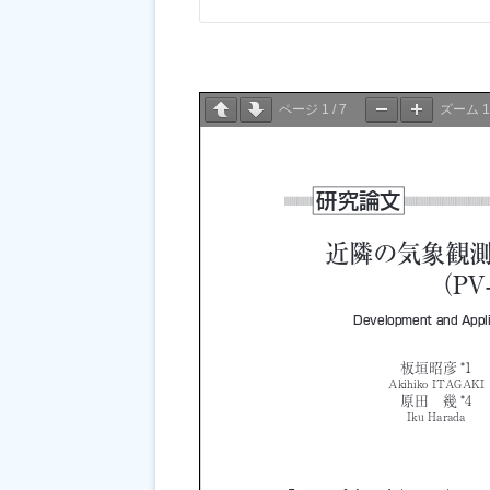
ページ
1
/
7
ズーム