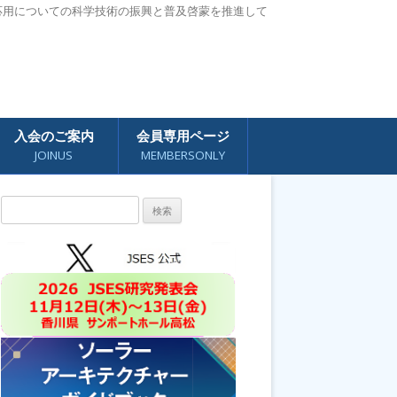
応用についての科学技術の振興と普及啓蒙を推進して
入会のご案内
会員専用ページ
JOINUS
MEMBERSONLY
検
索: