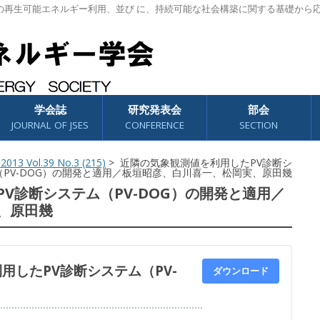
の再生可能エネルギー利用、並び に、持続可能な社会構築に関する基礎から
学会誌
研究発表会
部会
JOURNAL OF JSES
CONFERENCE
SECTION
2013 Vol.39 No.3 (215)
> 近隣の気象観測値を利用したPV診断シ
（PV-DOG）の開発と適用／板垣昭彦、白川喜一、松岡実、原田幾
V診断システム（PV-DOG）の開発と適用／
、原田幾
用したPV診断システム（PV-
ダウンロード