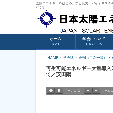
太陽エネルギーをはじめとする風力・バイオマス等
います
コンテンツへスキップ
ホーム
学会について
HOME
ABOUT US
HOME
>
学会誌
>
既刊（目次一覧）
>
●
再生可能エネルギー大量導入
て／安田陽
ページ
1
/
2
ズーム