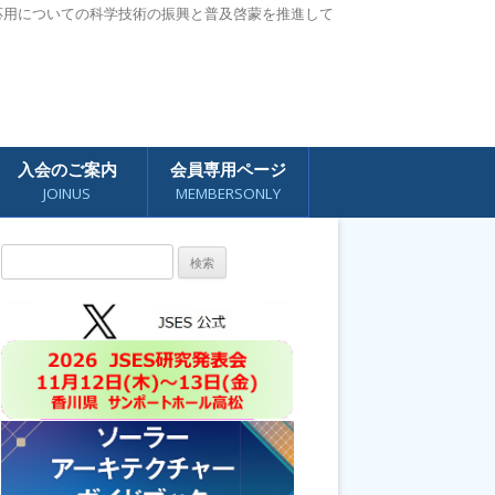
応用についての科学技術の振興と普及啓蒙を推進して
入会のご案内
会員専用ページ
JOINUS
MEMBERSONLY
検
索: