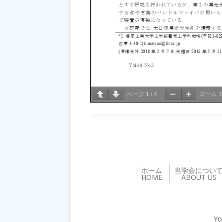
ページ
1
/
4
ズーム
ホーム
当学会につい
HOME
ABOUT US
Yo