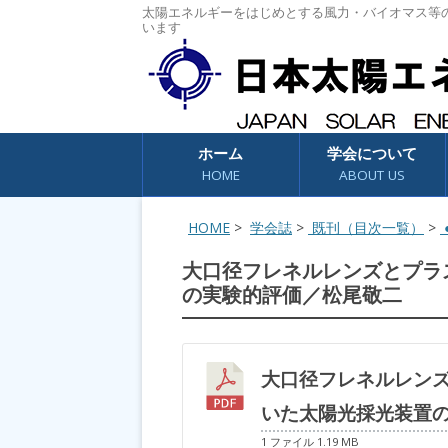
太陽エネルギーをはじめとする風力・バイオマス等
います
コンテンツへスキップ
ホーム
学会について
HOME
ABOUT US
HOME
>
学会誌
>
既刊（目次一覧）
>
●
大口径フレネルレンズとプラ
の実験的評価／松尾敬二
大口径フレネルレン
いた太陽光採光装置
1 ファイル
1.19 MB