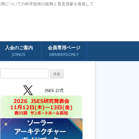
応用についての科学技術の振興と普及啓蒙を推進して
入会のご案内
会員専用ページ
JOINUS
MEMBERSONLY
検
索: