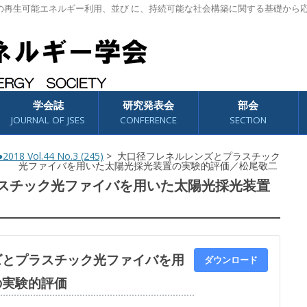
の再生可能エネルギー利用、並び に、持続可能な社会構築に関する基礎から
学会誌
研究発表会
部会
JOURNAL OF JSES
CONFERENCE
SECTION
2018 Vol.44 No.3 (245)
> 大口径フレネルレンズとプラスチック
光ファイバを用いた太陽光採光装置の実験的評価／松尾敬二
スチック光ファイバを用いた太陽光採光装置
ズとプラスチック光ファイバを用
ダウンロード
の実験的評価