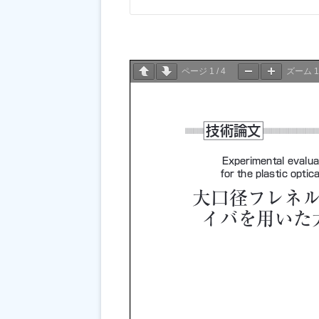
ページ
1
/
4
ズーム