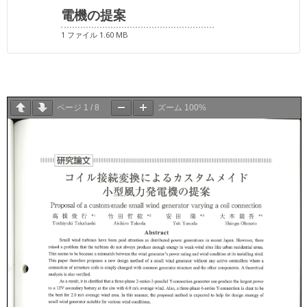
電機の提案
1 ファイル
1.60 MB
ページ
1
/
8
ズーム
100%