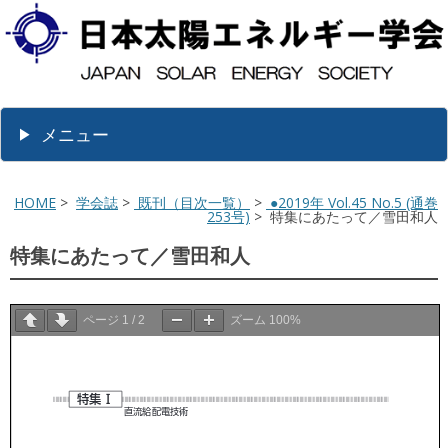
メニュー
HOME
>
学会誌
>
既刊（目次一覧）
>
●2019年 Vol.45 No.5 (通巻
253号)
> 特集にあたって／雪田和人
特集にあたって／雪田和人
ページ
1
/
2
ズーム
100%