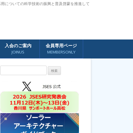
応用についての科学技術の振興と普及啓蒙を推進して
入会のご案内
会員専用ページ
JOINUS
MEMBERSONLY
検
索: