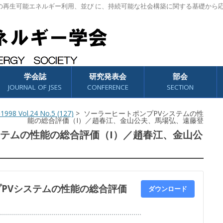
の再生可能エネルギー利用、並び に、持続可能な社会構築に関する基礎から
学会誌
研究発表会
部会
JOURNAL OF JSES
CONFERENCE
SECTION
1998 Vol.24 No.5 (127)
> ソーラーヒートポンプPVシステムの性
能の総合評価（I）／趙春江、金山公夫、馬場弘、遠藤登
ステムの性能の総合評価（I）／趙春江、金山公
PVシステムの性能の総合評価
ダウンロード