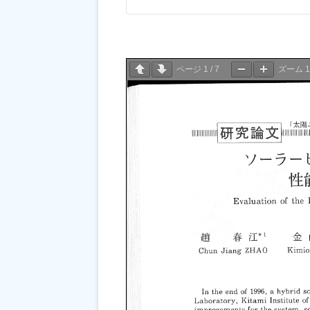
ページ
1
/
7
ズーム