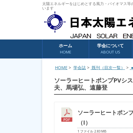
太陽エネルギーをはじめとする風力・バイオマス等
います
コンテンツへスキップ
ホーム
学会について
HOME
ABOUT US
HOME
>
学会誌
>
既刊（目次一覧）
>
●
ソーラーヒートポンプPVシ
夫、馬場弘、遠藤登
ソーラーヒートポンプ
（I）
1 ファイル
2.83 MB