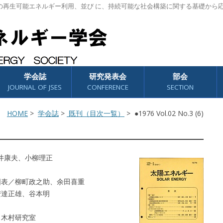
の再生可能エネルギー利用、並び に、持続可能な社会構築に関する基礎から
学会誌
研究発表会
部会
JOURNAL OF JSES
CONFERENCE
SECTION
HOME
>
学会誌
>
既刊（目次一覧）
> ●1976 Vol.02 No.3 (6)
井康夫、小柳理正
図表／柳町政之助、余田喜重
安達正雄、谷本明
 木村研究室