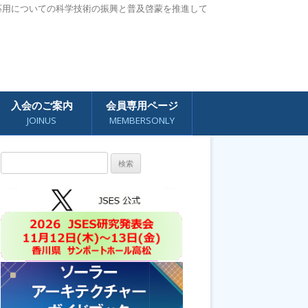
応用についての科学技術の振興と普及啓蒙を推進して
入会のご案内
会員専用ページ
JOINUS
MEMBERSONLY
検
索: