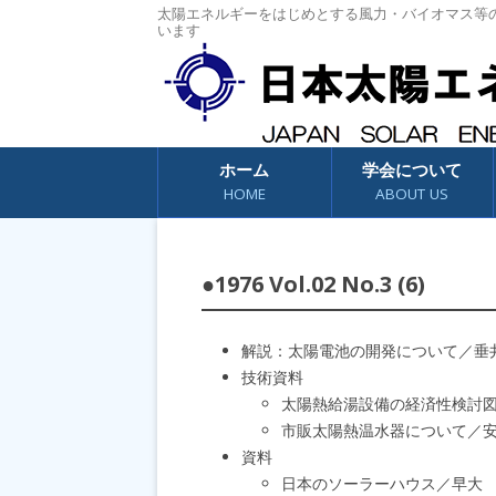
太陽エネルギーをはじめとする風力・バイオマス等
います
コンテンツへスキップ
ホーム
学会について
HOME
ABOUT US
●1976 Vol.02 No.3 (6)
解説：太陽電池の開発について／垂
技術資料
太陽熱給湯設備の経済性検討
市販太陽熱温水器について／
資料
日本のソーラーハウス／早大