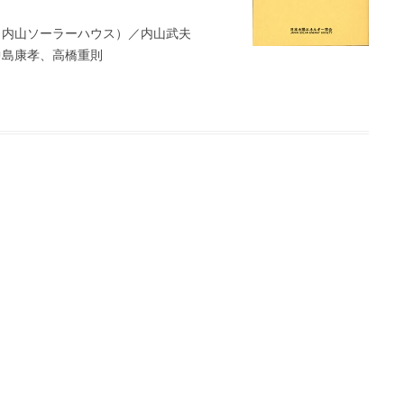
（内山ソーラーハウス）／内山武夫
中島康孝、高橋重則