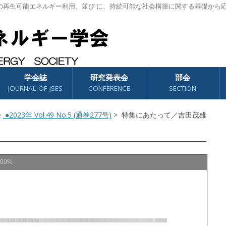
の再生可能エネルギー利用、並び に、持続可能な社会構築に関する基礎から
学会誌
研究発表会
部会
JOURNAL OF JSES
CONFERENCE
SECTION
>
●2023年 Vol.49 No.5 (通巻277号)
> 特集にあたって／吉田茂雄
100%