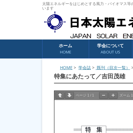
太陽エネルギーをはじめとする風力・バイオマス等
います
コンテンツへスキップ
ホーム
学会について
HOME
ABOUT US
HOME
>
学会誌
>
既刊（目次一覧）
特集にあたって／吉田茂雄
ページ
1
/
1
ズーム