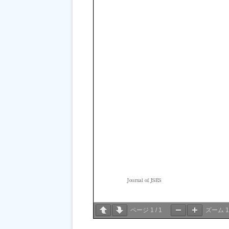
ページ
1
/
1
ズーム