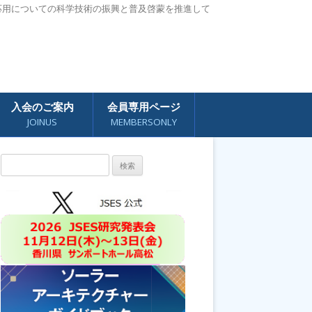
応用についての科学技術の振興と普及啓蒙を推進して
入会のご案内
会員専用ページ
JOINUS
MEMBERSONLY
検
索: