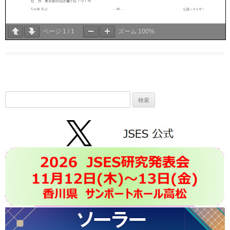
ページ
1
/
1
ズーム
100%
検
索: