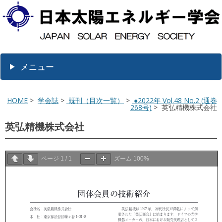
メニュー
HOME
>
学会誌
>
既刊（目次一覧）
>
●2022年 Vol.48 No.2 (通巻
268号)
> 英弘精機株式会社
英弘精機株式会社
ページ
1
/
1
ズーム
100%