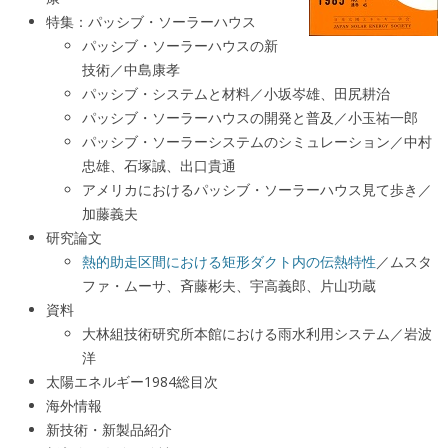
特集：パッシブ・ソーラーハウス
パッシブ・ソーラーハウスの新
技術／中島康孝
パッシブ・システムと材料／小坂岑雄、田尻耕治
パッシブ・ソーラーハウスの開発と普及／小玉祐一郎
パッシブ・ソーラーシステムのシミュレーション／中村
忠雄、石塚誠、出口貴通
アメリカにおけるパッシブ・ソーラーハウス見て歩き／
加藤義夫
研究論文
熱的助走区間における矩形ダクト内の伝熱特性
／ムスタ
ファ・ムーサ、斉藤彬夫、宇高義郎、片山功蔵
資料
大林組技術研究所本館における雨水利用システム／岩波
洋
太陽エネルギー1984総目次
海外情報
新技術・新製品紹介