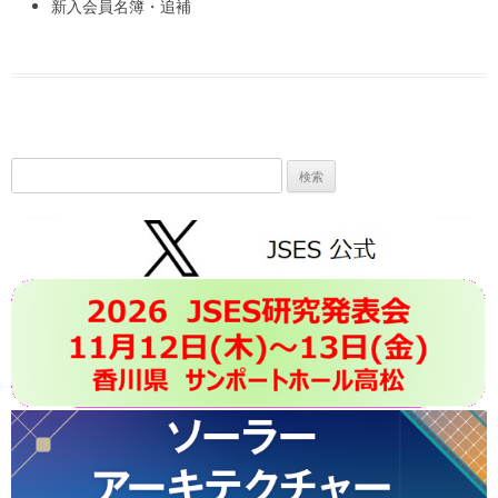
新入会員名簿・追補
検
索: