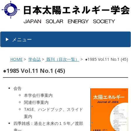
メニュー
HOME
>
学会誌
>
既刊（目次一覧）
> ●1985 Vol.11 No.1 (45)
●1985 Vol.11 No.1 (45)
会告
本学会行事案内
関連行事案内
TASE、ハンドブック、スライド
案内
四季雑感：過去と未来の１５年／渡部
康一