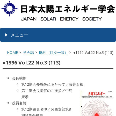
メニュー
HOME
>
学会誌
>
既刊（目次一覧）
> ●1996 Vol.22 No.3 (113)
●1996 Vol.22 No.3 (113)
会長挨拶
第12期会長就任にあたって／藤井石根
第11期会長退任のご挨拶／中島
康孝
役員名簿
第12期役員名簿／関西支部第8
期幹事会役員