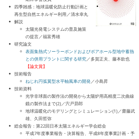
四季雑感：地球温暖化防止行動計画と
再生型自然エネルギー利用／清水幸丸
解説
太陽光発電システムの普及施策
の提言／福富秀雄
研究論文
表面集熱式ソーラーポンドおよびボアホール型地中蓄熱
との併用プラントに関する研究
／多賀正夫、藤本欽也
【論文賞】
技術報告
ねじれ円弧翼型水平軸風車の開発
／小島昇
技術資料
光学非球面の製作法の開発から太陽炉用高精度二次曲線
鏡の製作法まで(2)／宍戸昴郎
地球温暖化のモデリングとシミュレーション(1)／齋藤武
雄、久田哲弥
総会報告：第22回日本太陽エネルギー学会総会
平成7年度事業報告・決算報告、平成8年度事業計画・予