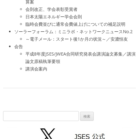
算案
会則改正、学会表彰受賞者
日本太陽エネルギー学会会則
臨時会費並びに通常会費値上げについての補足説明
ソーラーフォーラム：ミニラボ・ネットワークニュースNo.2
～電子メール：スタート後1か月の状況～／安濃恒友
会告
平成8年度JSES/JWEA合同研究発表会講演論文募集／講演
論文原稿執筆要領
講演会案内
検
索: