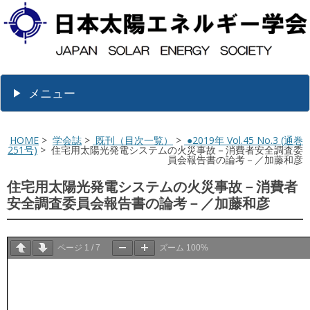
メニュー
HOME
>
学会誌
>
既刊（目次一覧）
>
●2019年 Vol.45 No.3 (通巻
251号)
> 住宅用太陽光発電システムの火災事故－消費者安全調査委
員会報告書の論考－／加藤和彦
住宅用太陽光発電システムの火災事故－消費者
安全調査委員会報告書の論考－／加藤和彦
ページ
1
/
7
ズーム
100%