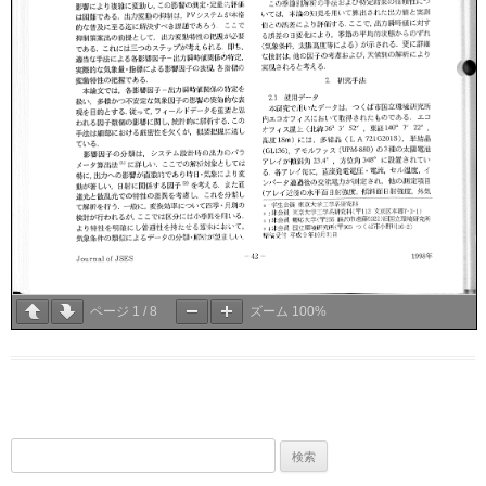
ページ
1
/
8
ズーム
100%
検
索: