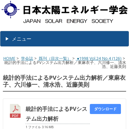
メニュー
HOME
>
学会誌
>
既刊（目次一覧）
>
●1998 Vol.24 No.4 (126)
>
統計的手法によるPVシステム出力解析／東麻衣子、六川修一、清水
浩、近藤美則
統計的手法によるPVシステム出力解析／東麻衣
子、六川修一、清水浩、近藤美則
統計的手法によるPVシス
ダウンロード
テム出力解析
1 ファイル
3.16 MB