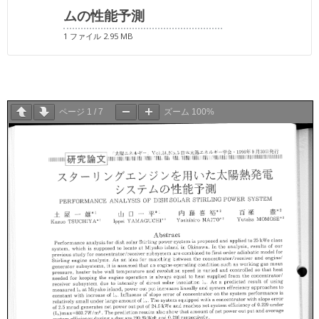
ムの性能予測
1 ファイル
2.95 MB
ページ
1
/
7
ズーム
100%