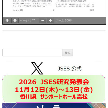
ページ
1
/
7
ズーム
100%
検
索: