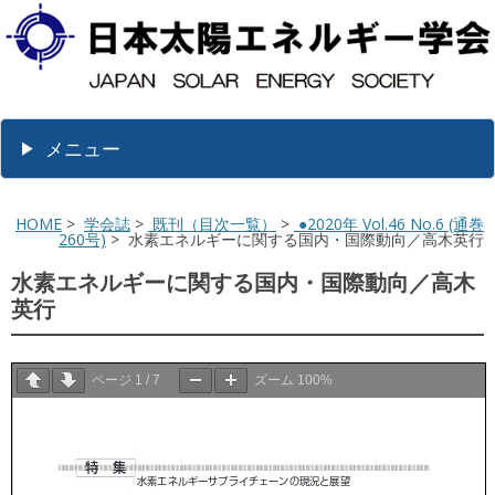
メニュー
HOME
>
学会誌
>
既刊（目次一覧）
>
●2020年 Vol.46 No.6 (通巻
260号)
> 水素エネルギーに関する国内・国際動向／高木英行
水素エネルギーに関する国内・国際動向／高木
英行
ページ
1
/
7
ズーム
100%