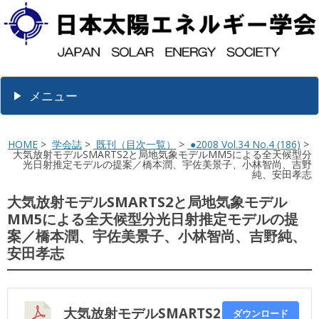
メニュー
HOME
>
学会誌
>
既刊（目次一覧）
>
●2008 Vol.34 No.4 (186)
>
大気放射モデルSMARTS2と局地気象モデルMM5による全天候型分
光日射推定モデルの提案／橋本潤、宇佐美景子、小林智尚、吉野
純、安田孝志
大気放射モデルSMARTS2と局地気象モデル
MM5による全天候型分光日射推定モデルの提
案／橋本潤、宇佐美景子、小林智尚、吉野純、
安田孝志
大気放射モデルSMARTS2
ダウンロード