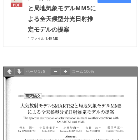
と局地気象モデルMM5に
よる全天候型分光日射推
定モデルの提案
1 ファイル
1.49 MB
ページ
1
/
8
ズーム
100%