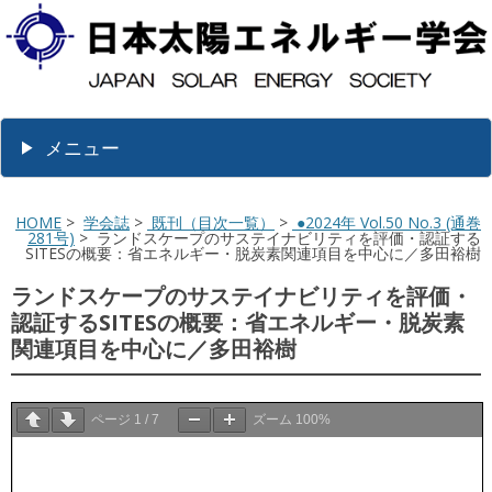
メニュー
HOME
>
学会誌
>
既刊（目次一覧）
>
●2024年 Vol.50 No.3 (通巻
281号)
> ランドスケープのサステイナビリティを評価・認証する
SITESの概要：省エネルギー・脱炭素関連項目を中心に／多田裕樹
ランドスケープのサステイナビリティを評価・
認証するSITESの概要：省エネルギー・脱炭素
関連項目を中心に／多田裕樹
ページ
1
/
7
ズーム
100%