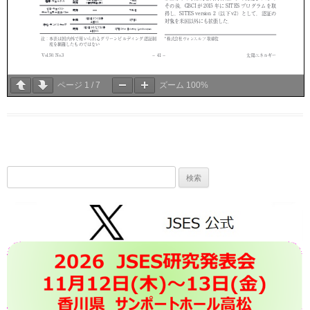
ページ
1
/
7
ズーム
100%
検
索: