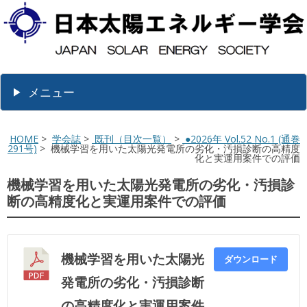
メニュー
HOME
>
学会誌
>
既刊（目次一覧）
>
●2026年 Vol.52 No.1 (通巻
291号)
> 機械学習を用いた太陽光発電所の劣化・汚損診断の高精度
化と実運用案件での評価
機械学習を用いた太陽光発電所の劣化・汚損診
断の高精度化と実運用案件での評価
機械学習を用いた太陽光
ダウンロード
発電所の劣化・汚損診断
の高精度化と実運用案件