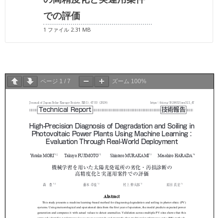
での評価
1 ファイル
2.31 MB
ページ
1
/
7
ズーム
100%