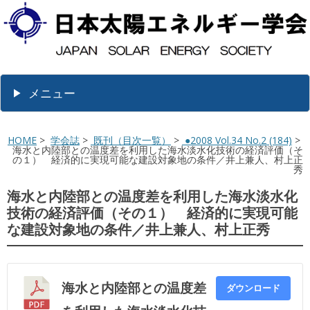
メニュー
HOME
>
学会誌
>
既刊（目次一覧）
>
●2008 Vol.34 No.2 (184)
>
海水と内陸部との温度差を利用した海水淡水化技術の経済評価（そ
の１） 経済的に実現可能な建設対象地の条件／井上兼人、村上正
秀
海水と内陸部との温度差を利用した海水淡水化
技術の経済評価（その１） 経済的に実現可能
な建設対象地の条件／井上兼人、村上正秀
海水と内陸部との温度差
ダウンロード