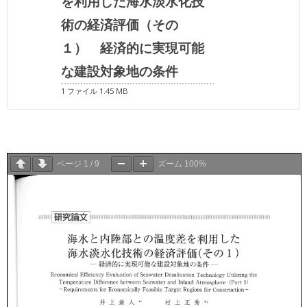
を利用した海水淡水化技
術の経済評価（その
１） 経済的に実現可能
な建設対象地の条件
1 ファイル
1.45 MB
ページ
1
/
9
ズーム
100%