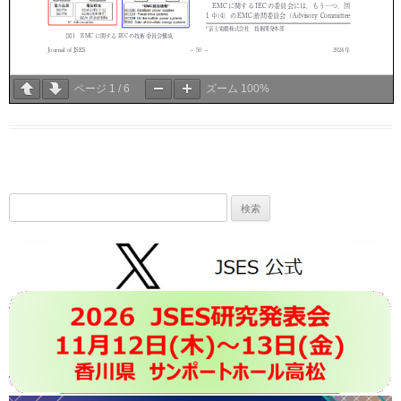
ページ
1
/
6
ズーム
100%
検
索: