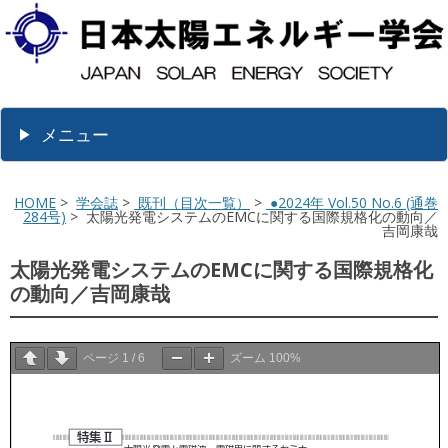
メニュー
HOME
>
学会誌
>
既刊（目次一覧）
>
●2024年 Vol.50 No.6 (通巻
284号)
> 太陽光発電システムのEMCに関する国際規格化の動向／
吉岡康哉
太陽光発電システムのEMCに関する国際規格化
の動向／吉岡康哉
ページ
1
/
6
ズーム
100%